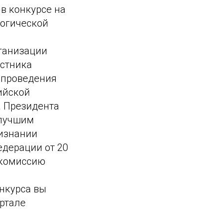
 в конкурсе на
гогической
рганизации
астника
л проведения
ийской
а Президента
 лучшим
ризнании
едерации от 20
 комиссию
нкурса вы
ртале